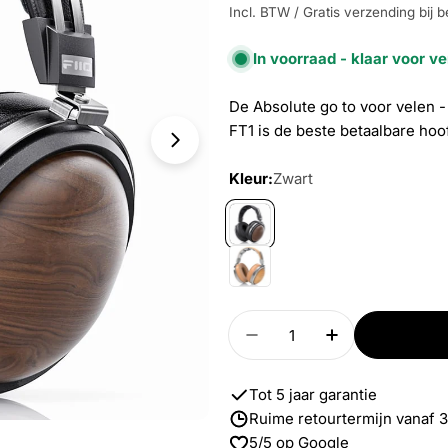
Incl. BTW / Gratis verzending bij b
In voorraad - klaar voor v
De Absolute go to voor velen -
FT1 is de beste betaalbare ho
Open media 1 in modal
Kleur:
Zwart
Aantal
Verlaag aantal voor FT
Verhoog aant
Tot 5 jaar garantie
Ruime retourtermijn vanaf 
5/5 op Google