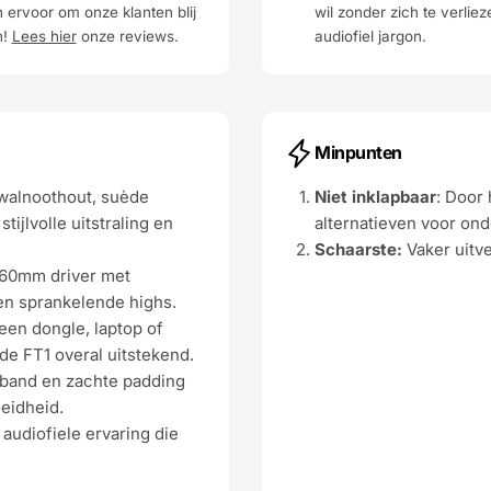
 ervoor om onze klanten blij
wil zonder zich te verliez
n!
Lees hier
onze reviews.
audiofiel jargon.
Minpunten
 walnoothout, suède
Niet inklapbaar
: Door
ijlvolle uitstraling en
alternatieven voor on
Schaarste:
Vaker uitv
e 60mm driver met
en sprankelende highs.
 een dongle, laptop of
de FT1 overal uitstekend.
dband en zachte padding
eidheid.
 audiofiele ervaring die