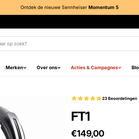
Ontdek de nieuwe Sennheiser
Momentum 5
Merken
Over ons
Acties & Campagnes
Blo
FT1
Adviesprijs
€149,00