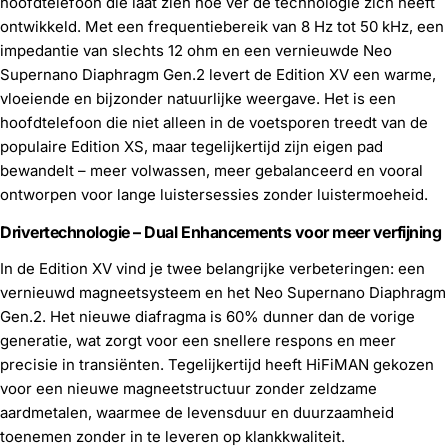
hoofdtelefoon die laat zien hoe ver de technologie zich heeft
ontwikkeld. Met een frequentiebereik van 8 Hz tot 50 kHz, een
impedantie van slechts 12 ohm en een vernieuwde Neo
Supernano Diaphragm Gen.2 levert de Edition XV een warme,
vloeiende en bijzonder natuurlijke weergave. Het is een
hoofdtelefoon die niet alleen in de voetsporen treedt van de
populaire Edition XS, maar tegelijkertijd zijn eigen pad
bewandelt – meer volwassen, meer gebalanceerd en vooral
ontworpen voor lange luistersessies zonder luistermoeheid.
Drivertechnologie – Dual Enhancements voor meer verfijning
In de Edition XV vind je twee belangrijke verbeteringen: een
vernieuwd magneetsysteem en het Neo Supernano Diaphragm
Gen.2. Het nieuwe diafragma is 60% dunner dan de vorige
generatie, wat zorgt voor een snellere respons en meer
precisie in transiënten. Tegelijkertijd heeft HiFiMAN gekozen
voor een nieuwe magneetstructuur zonder zeldzame
aardmetalen, waarmee de levensduur en duurzaamheid
toenemen zonder in te leveren op klankkwaliteit.