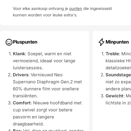
Voor elke aankoop ontvang je
punten
die ingewisseld
kunnen worden voor leuke extra's.
Pluspunten
Minpunten
Klank
: Soepel, warm en niet
Treble
: Min
vermoeiend, ideaal voor lange
klassieke H
luistersessies.
detailzoeke
Drivers
: Vernieuwd Neo
Soundstage
Supernano Diaphragm Gen.2 met
niet zo exp
60% dunnere film voor snellere
andere plan
transiënten.
Gewicht
: M
Comfort
: Nieuwe hoofdband met
lichtste in z
cup swivel zorgt voor betere
pasvorm en langere
draagbaarheid.
Bas
: Vol, diep en muzikaal, zonder