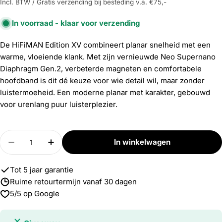
Incl. BTW / Gratis verzending bij besteding v.a. €75,-
In voorraad - klaar voor verzending
De HiFiMAN Edition XV combineert planar snelheid met een
warme, vloeiende klank. Met zijn vernieuwde Neo Supernano
Diaphragm Gen.2, verbeterde magneten en comfortabele
hoofdband is dit dé keuze voor wie detail wil, maar zonder
luistermoeheid. Een moderne planar met karakter, gebouwd
voor urenlang puur luisterplezier.
Aantal
In winkelwagen
Verlaag aantal voor Edition XV
Verhoog aantal voor Edition XV
Tot 5 jaar garantie
Ruime retourtermijn vanaf 30 dagen
5/5 op Google