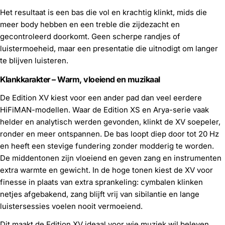
Het resultaat is een bas die vol en krachtig klinkt, mids die
meer body hebben en een treble die zijdezacht en
gecontroleerd doorkomt. Geen scherpe randjes of
luistermoeheid, maar een presentatie die uitnodigt om langer
te blijven luisteren.
Klankkarakter – Warm, vloeiend en muzikaal
De Edition XV kiest voor een ander pad dan veel eerdere
HiFiMAN-modellen. Waar de Edition XS en Arya-serie vaak
helder en analytisch werden gevonden, klinkt de XV soepeler,
ronder en meer ontspannen. De bas loopt diep door tot 20 Hz
en heeft een stevige fundering zonder modderig te worden.
De middentonen zijn vloeiend en geven zang en instrumenten
extra warmte en gewicht. In de hoge tonen kiest de XV voor
finesse in plaats van extra sprankeling: cymbalen klinken
netjes afgebakend, zang blijft vrij van sibilantie en lange
luistersessies voelen nooit vermoeiend.
Dit maakt de Edition XV ideaal voor wie muziek wil beleven