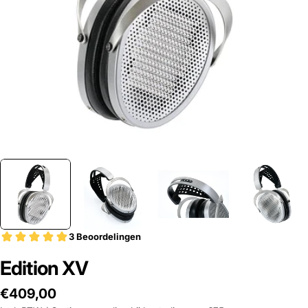
Open media 0 in modal
Edition XV
Adviesprijs
€409,00