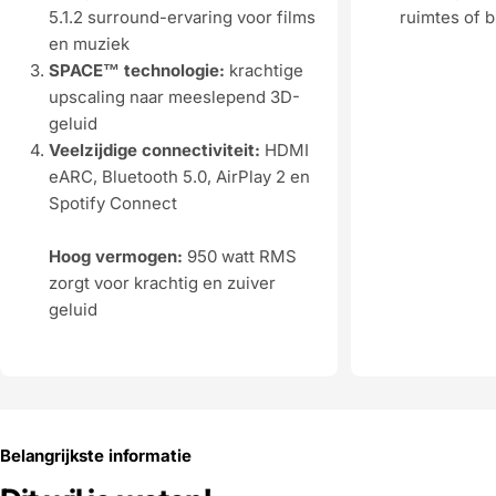
5.1.2 surround-ervaring voor films
ruimtes of 
en muziek
SPACE™ technologie:
krachtige
upscaling naar meeslepend 3D-
geluid
Veelzijdige connectiviteit:
HDMI
eARC, Bluetooth 5.0, AirPlay 2 en
Spotify Connect
Hoog vermogen:
950 watt RMS
zorgt voor krachtig en zuiver
geluid
Belangrijkste informatie