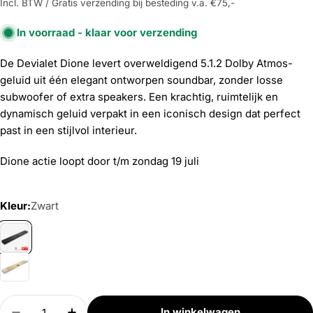
Incl. BTW / Gratis verzending bij besteding v.a. €75,-
In voorraad - klaar voor verzending
De Devialet Dione levert overweldigend 5.1.2 Dolby Atmos-
geluid uit één elegant ontworpen soundbar, zonder losse
subwoofer of extra speakers. Een krachtig, ruimtelijk en
dynamisch geluid verpakt in een iconisch design dat perfect
past in een stijlvol interieur.
Dione actie loopt door t/m zondag 19 juli
Kleur:
Zwart
Aantal
In winkelwagen