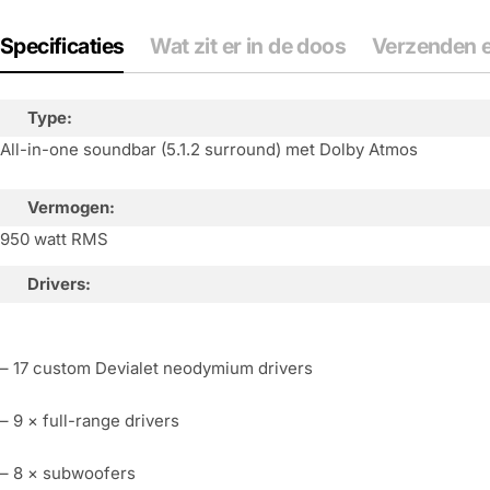
Specificaties
Wat zit er in de doos
Verzenden e
Type:
All-in-one soundbar (5.1.2 surround) met Dolby Atmos
Vermogen:
950 watt RMS
Drivers:
– 17 custom Devialet neodymium drivers
– 9 × full-range drivers
– 8 × subwoofers