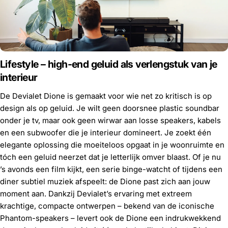
Lifestyle – high-end geluid als verlengstuk van je
interieur
De
Devialet Dione
is gemaakt voor wie net zo kritisch is op
design als op geluid. Je wilt geen doorsnee plastic soundbar
onder je tv, maar ook geen wirwar aan losse speakers, kabels
en een subwoofer die je interieur domineert. Je zoekt één
elegante oplossing die moeiteloos opgaat in je woonruimte en
tóch een geluid neerzet dat je letterlijk omver blaast. Of je nu
’s avonds een film kijkt, een serie binge-watcht of tijdens een
diner subtiel muziek afspeelt: de Dione past zich aan jouw
moment aan. Dankzij Devialet’s ervaring met extreem
krachtige, compacte ontwerpen – bekend van de iconische
Phantom-speakers – levert ook de Dione een indrukwekkend