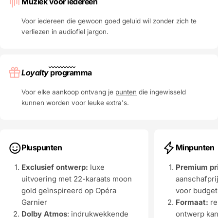
Muziek voor iedereen
Voor iedereen die gewoon goed geluid wil zonder zich te
verliezen in audiofiel jargon.
Loyalty
programma
Voor elke aankoop ontvang je
punten
die ingewisseld
kunnen worden voor leuke extra's.
Pluspunten
Minpunten
Exclusief ontwerp:
luxe
Premium pri
uitvoering met 22-karaats moon
aanschafpri
gold geïnspireerd op Opéra
voor budge
Garnier
Formaat:
re
Dolby Atmos
: indrukwekkende
ontwerp kan 