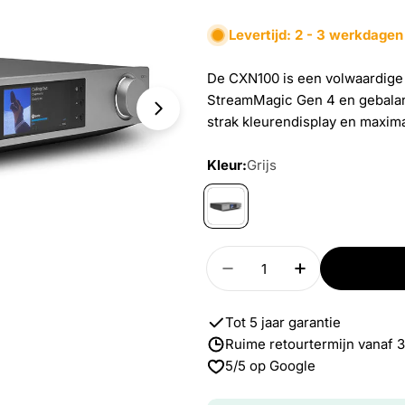
Levertijd: 2 - 3 werkdagen
De CXN100 is een volwaardig
StreamMagic Gen 4 en gebalan
Open media 2 in modal
strak kleurendisplay en maximal
Kleur:
Grijs
Aantal
Verlaag aantal voor C
Verhoog aant
Tot 5 jaar garantie
Ruime retourtermijn vanaf 
5/5 op Google