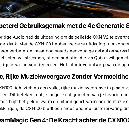
beterd Gebruiksgemak met de 4e Generatie
idge Audio had de uitdaging om de geliefde CXN V2 te overtr
oge klank. Met de CXN100 hebben ze deze uitdaging ruimscho
 een verbeterde, maar nog steeds eenvoudige gebruikerservaring
ellijsten wil streamen, of een audiofiel die via Qobuz wil geni
erige ervaring voor iedereen. Het intuïtieve ontwerp van de ap
le, Rijke Muziekweergave Zonder Vermoeidhe
N100 richt zich op een volle, rijke muziekweergave in plaats 
ren. Dit betekent dat je langer kunt genieten van je favoriete 
es blijft het geluid warm en uitnodigend, waardoor de muziek c
kkingen, de CXN100 biedt een meeslepende luisterervaring die
eamMagic Gen 4: De Kracht achter de CXN10