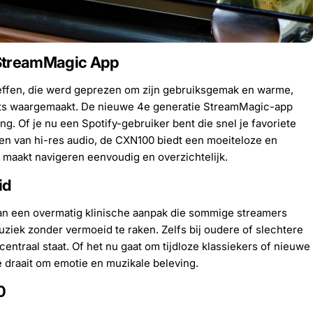
 StreamMagic App
effen, die werd geprezen om zijn gebruiksgemak en warme,
ots waargemaakt. De nieuwe 4e generatie StreamMagic-app
. Of je nu een Spotify-gebruiker bent die snel je favoriete
eten van hi-res audio, de CXN100 biedt een moeiteloze en
p maakt navigeren eenvoudig en overzichtelijk.
id
van een overmatig klinische aanpak die sommige streamers
muziek zonder vermoeid te raken. Zelfs bij oudere of slechtere
entraal staat. Of het nu gaat om tijdloze klassiekers of nieuwe
 draait om emotie en muzikale beleving.
0