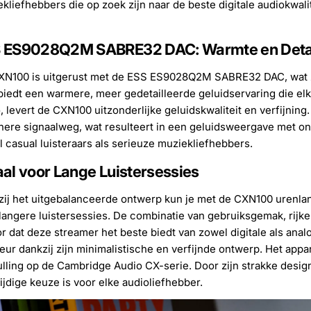
kliefhebbers die op zoek zijn naar de beste digitale audiokwalit
 ES9028Q2M SABRE32 DAC: Warmte en Deta
XN100 is uitgerust met de ESS ES9028Q2M SABRE32 DAC, wat zo
iedt een warmere, meer gedetailleerde geluidservaring die el
, levert de CXN100 uitzonderlijke geluidskwaliteit en verfijni
ere signaalweg, wat resulteert in een geluidsweergave met o
 casual luisteraars als serieuze muziekliefhebbers.
aal voor Lange Luistersessies
ij het uitgebalanceerde ontwerp kun je met de CXN100 urenlang
langere luistersessies. De combinatie van gebruiksgemak, rijk
r dat deze streamer het beste biedt van zowel digitale als an
ieur dankzij zijn minimalistische en verfijnde ontwerp. Het appar
lling op de Cambridge Audio CX-serie. Door zijn strakke desig
ijdige keuze is voor elke audioliefhebber.