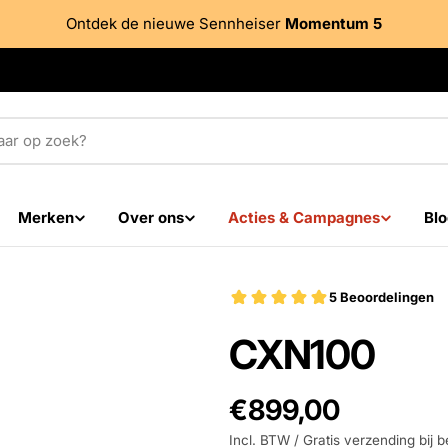
Ontdek de nieuwe Sennheiser
Momentum 5
Merken
Over ons
Acties & Campagnes
Blo
CXN100
Adviesprijs
€899,00
Incl. BTW / Gratis verzending bij b