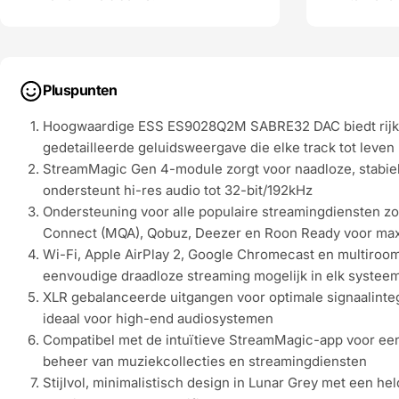
Pluspunten
Hoogwaardige ESS ES9028Q2M SABRE32 DAC biedt rijk
gedetailleerde geluidsweergave die elke track tot leven
StreamMagic Gen 4-module zorgt voor naadloze, stabie
ondersteunt hi-res audio tot 32-bit/192kHz
Ondersteuning voor alle populaire streamingdiensten zo
Connect (MQA), Qobuz, Deezer en Roon Ready voor maxim
Wi-Fi, Apple AirPlay 2, Google Chromecast en multiro
eenvoudige draadloze streaming mogelijk in elk systee
XLR gebalanceerde uitgangen voor optimale signaalintegr
ideaal voor high-end audiosystemen
Compatibel met de intuïtieve StreamMagic-app voor ee
beheer van muziekcollecties en streamingdiensten
Stijlvol, minimalistisch design in Lunar Grey met een h