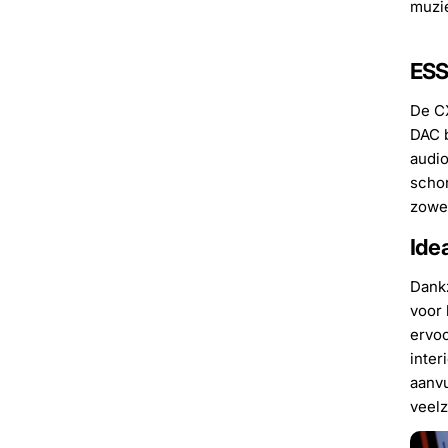
muzie
ESS
De C
DAC b
audio
schon
zowel
Ide
Dankz
voor 
ervoo
inter
aanvu
veelz