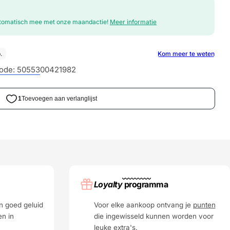
automatisch mee met onze maandactie!
Meer informatie
ode:
5055300421982
Loyalty
programma
n goed geluid
Voor elke aankoop ontvang je
punten
en in
die ingewisseld kunnen worden voor
leuke extra's.