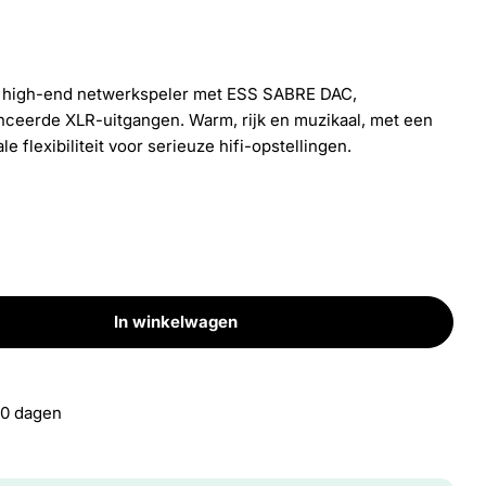
e high-end netwerkspeler met ESS SABRE DAC,
ceerde XLR-uitgangen. Warm, rijk en muzikaal, met een
Open media 3 i
e flexibiliteit voor serieuze hifi-opstellingen.
In winkelwagen
XN100
al voor CXN100
30 dagen