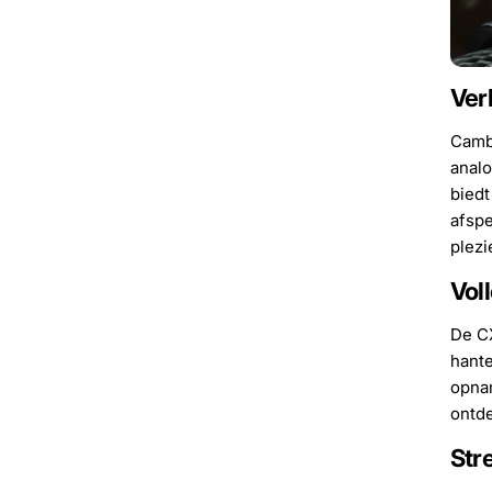
Ver
Cambr
anal
biedt
afspe
plezi
Vol
De CX
hante
opnam
ontde
Str