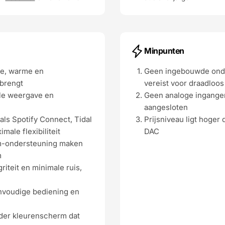
Minpunten
e, warme en
Geen ingebouwde onder
 brengt
vereist voor draadloo
le weergave en
Geen analoge ingangen
aangesloten
als Spotify Connect, Tidal
Prijsniveau ligt hoge
ale flexibiliteit
DAC
om-ondersteuning maken
m
iteit en minimale ruis,
nvoudige bediening en
elder kleurenscherm dat