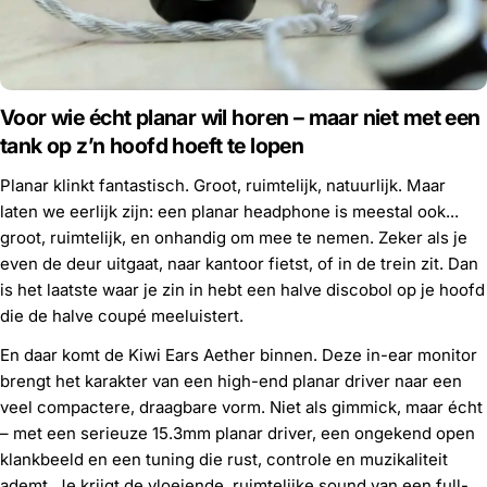
Voor wie écht planar wil horen – maar niet met een
tank op z’n hoofd hoeft te lopen
Planar klinkt fantastisch. Groot, ruimtelijk, natuurlijk. Maar
laten we eerlijk zijn: een planar headphone is meestal ook...
groot, ruimtelijk, en onhandig om mee te nemen. Zeker als je
even de deur uitgaat, naar kantoor fietst, of in de trein zit. Dan
is het laatste waar je zin in hebt een halve discobol op je hoofd
die de halve coupé meeluistert.
En daar komt de Kiwi Ears Aether binnen. Deze in-ear monitor
brengt het karakter van een high-end planar driver naar een
veel compactere, draagbare vorm. Niet als gimmick, maar écht
– met een serieuze 15.3mm planar driver, een ongekend open
klankbeeld en een tuning die rust, controle en muzikaliteit
ademt. Je krijgt de vloeiende, ruimtelijke sound van een full-