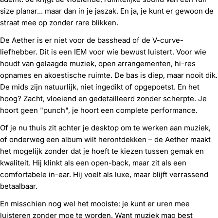
size planar... maar dan in je jaszak. En ja, je kunt er gewoon de
straat mee op zonder rare blikken.
De Aether is er niet voor de basshead of de V-curve-
liefhebber. Dit is een IEM voor wie bewust luistert. Voor wie
houdt van gelaagde muziek, open arrangementen, hi-res
opnames en akoestische ruimte. De bas is diep, maar nooit dik.
De mids zijn natuurlijk, niet ingedikt of opgepoetst. En het
hoog? Zacht, vloeiend en gedetailleerd zonder scherpte. Je
hoort geen "punch", je hoort een complete performance.
Of je nu thuis zit achter je desktop om te werken aan muziek,
of onderweg een album wilt herontdekken – de Aether maakt
het mogelijk zonder dat je hoeft te kiezen tussen gemak en
kwaliteit. Hij klinkt als een open-back, maar zit als een
comfortabele in-ear. Hij voelt als luxe, maar blijft verrassend
betaalbaar.
En misschien nog wel het mooiste: je kunt er uren mee
luisteren zonder moe te worden. Want muziek mag best