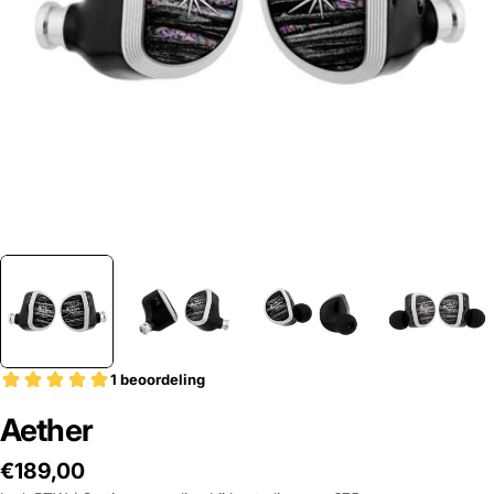
Open media 0 in modal
Aether
Adviesprijs
€189,00