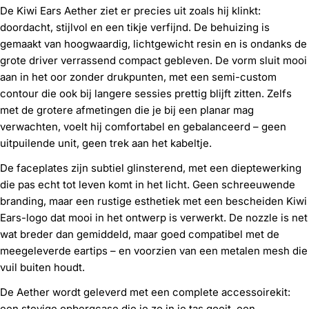
De Kiwi Ears Aether ziet er precies uit zoals hij klinkt:
doordacht, stijlvol en een tikje verfijnd. De behuizing is
gemaakt van hoogwaardig, lichtgewicht resin en is ondanks de
grote driver verrassend compact gebleven. De vorm sluit mooi
aan in het oor zonder drukpunten, met een semi-custom
contour die ook bij langere sessies prettig blijft zitten. Zelfs
met de grotere afmetingen die je bij een planar mag
verwachten, voelt hij comfortabel en gebalanceerd – geen
uitpuilende unit, geen trek aan het kabeltje.
De faceplates zijn subtiel glinsterend, met een dieptewerking
die pas echt tot leven komt in het licht. Geen schreeuwende
branding, maar een rustige esthetiek met een bescheiden Kiwi
Ears-logo dat mooi in het ontwerp is verwerkt. De nozzle is net
wat breder dan gemiddeld, maar goed compatibel met de
meegeleverde eartips – en voorzien van een metalen mesh die
vuil buiten houdt.
De Aether wordt geleverd met een complete accessoirekit:
een stevige opbergcase die je zo in je tas gooit, een