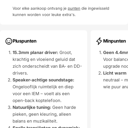
Voor elke aankoop ontvang je
punten
die ingewisseld
kunnen worden voor leuke extra's.
Pluspunten
Minpunten
15.3mm planar driver:
Groot,
Geen 4.4mm 
krachtig en vloeiend geluid dat
Voor balanc
zich onderscheidt van BA- en DD-
upgrade nod
drivers.
Licht warm 
Speaker-achtige soundstage:
neutraal – m
Ongelooflijk ruimtelijk en diep
wie puur ana
voor een IEM – voelt als een
open-back koptelefoon.
Natuurlijke tuning:
Geen harde
pieken, geen kleuring, alleen
balans en muzikaliteit.
Snelle transiënten en dynamiek: