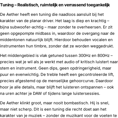
Tuning – Realistisch, ruimtelijk en verrassend toegankelijk
De Aether heeft een tuning die naadloos aansluit bij het
karakter van de planar driver. Het laag is diep en krachtig –
bijna subwoofer-achtig – maar zonder te overheersen. Er zit
geen opgepompte midbass in, waardoor de overgang naar de
middentonen natuurlijk blijft. Hierdoor behouden vocalen en
instrumenten hun timbre, zonder dat ze worden weggedrukt.
Het middengebied is vlak getuned tussen 300Hz en 800Hz –
precies wat je wil als je werkt met audio of kritisch luistert naar
stem en instrument. Geen dips, geen opdringerigheid, maar
puur en evenwichtig. De treble heeft een gecontroleerde lift,
precies afgestemd op de menselijke gehoorcurve. Daardoor
hoor je alle details, maar blijft het luisteren ontspannen – ook
na uren achter je DAW of tijdens lange luistersessies.
De Aether klinkt groot, maar nooit bombastisch. Hij is snel,
maar niet scherp. Dit is een tuning die recht doet aan het
karakter van je muziek – zonder de muzikant voor de voeten te