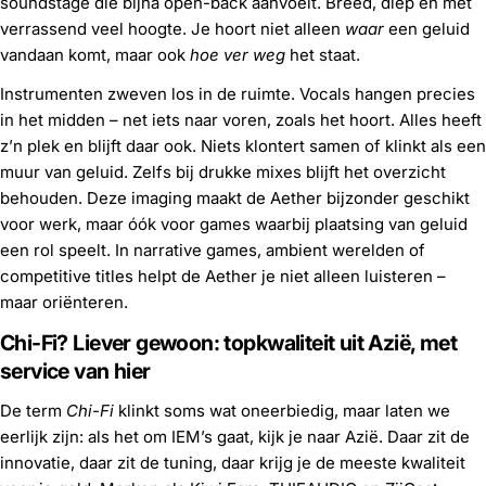
soundstage die bijna open-back aanvoelt. Breed, diep en met
verrassend veel hoogte. Je hoort niet alleen
waar
een geluid
vandaan komt, maar ook
hoe ver weg
het staat.
Instrumenten zweven los in de ruimte. Vocals hangen precies
in het midden – net iets naar voren, zoals het hoort. Alles heeft
z’n plek en blijft daar ook. Niets klontert samen of klinkt als een
muur van geluid. Zelfs bij drukke mixes blijft het overzicht
behouden. Deze imaging maakt de Aether bijzonder geschikt
voor werk, maar óók voor games waarbij plaatsing van geluid
een rol speelt. In narrative games, ambient werelden of
competitive titles helpt de Aether je niet alleen luisteren –
maar oriënteren.
Chi-Fi? Liever gewoon: topkwaliteit uit Azië, met
service van hier
De term
Chi-Fi
klinkt soms wat oneerbiedig, maar laten we
eerlijk zijn: als het om IEM’s gaat, kijk je naar Azië. Daar zit de
innovatie, daar zit de tuning, daar krijg je de meeste kwaliteit