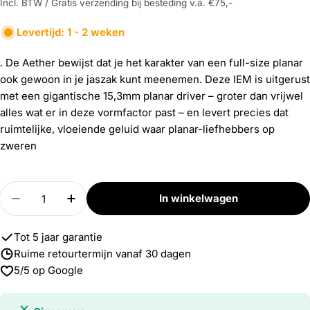
Incl. BTW / Gratis verzending bij besteding v.a. €75,-
Levertijd: 1 - 2 weken
. De Aether bewijst dat je het karakter van een full-size planar
ook gewoon in je jaszak kunt meenemen. Deze IEM is uitgerust
met een gigantische 15,3mm planar driver – groter dan vrijwel
alles wat er in deze vormfactor past – en levert precies dat
ruimtelijke, vloeiende geluid waar planar-liefhebbers op
zweren
Aantal
In winkelwagen
Verlaag aantal voor Aether
Verhoog aantal voor Aether
Tot 5 jaar garantie
Ruime retourtermijn vanaf 30 dagen
5/5 op Google