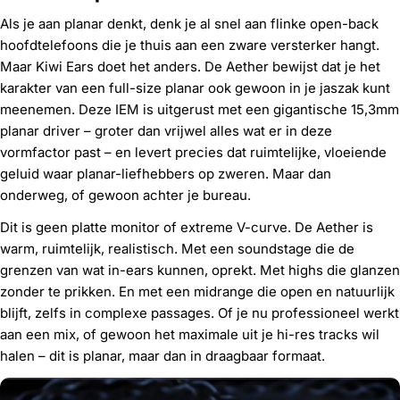
Als je aan planar denkt, denk je al snel aan flinke open-back
hoofdtelefoons die je thuis aan een zware versterker hangt.
Maar Kiwi Ears doet het anders. De Aether bewijst dat je het
karakter van een full-size planar ook gewoon in je jaszak kunt
meenemen. Deze IEM is uitgerust met een gigantische 15,3mm
planar driver – groter dan vrijwel alles wat er in deze
vormfactor past – en levert precies dat ruimtelijke, vloeiende
geluid waar planar-liefhebbers op zweren. Maar dan
onderweg, of gewoon achter je bureau.
Dit is geen platte monitor of extreme V-curve. De Aether is
warm, ruimtelijk, realistisch. Met een soundstage die de
grenzen van wat in-ears kunnen, oprekt. Met highs die glanzen
zonder te prikken. En met een midrange die open en natuurlijk
blijft, zelfs in complexe passages. Of je nu professioneel werkt
aan een mix, of gewoon het maximale uit je hi-res tracks wil
halen – dit is planar, maar dan in draagbaar formaat.