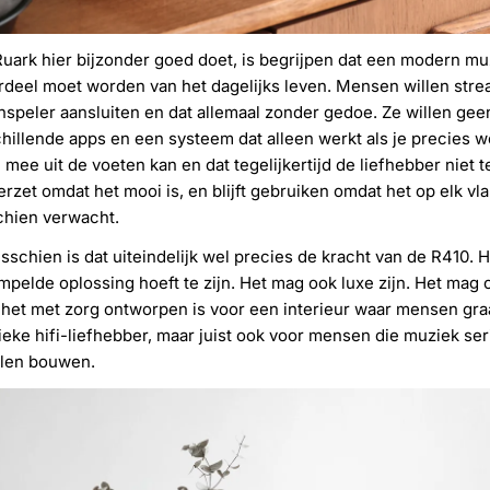
uark hier bijzonder goed doet, is begrijpen dat een modern mu
deel moet worden van het dagelijks leven. Mensen willen stream
nspeler aansluiten en dat allemaal zonder gedoe. Ze willen geen
hillende apps en een systeem dat alleen werkt als je precies weet
 mee uit de voeten kan en dat tegelijkertijd de liefhebber niet t
erzet omdat het mooi is, en blijft gebruiken omdat het op elk vla
chien verwacht.
sschien is dat uiteindelijk wel precies de kracht van de R410. H
mpelde oplossing hoeft te zijn. Het mag ook luxe zijn. Het mag
 het met zorg ontworpen is voor een interieur waar mensen graag
ieke hifi-liefhebber, maar juist ook voor mensen die muziek s
llen bouwen.