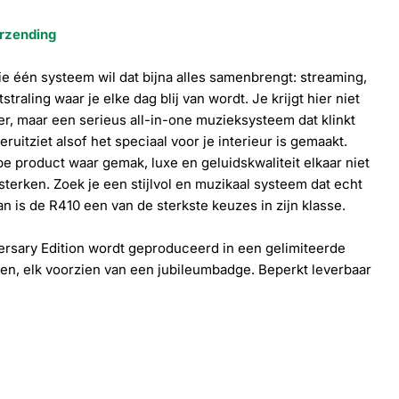
erzending
e één systeem wil dat bijna alles samenbrengt: streaming,
tstraling waar je elke dag blij van wordt. Je krijgt hier niet
Open media 10 
r, maar een serieus all-in-one muzieksysteem dat klinkt
ruitziet alsof het speciaal voor je interieur is gemaakt.
pe product waar gemak, luxe en geluidskwaliteit elkaar niet
rsterken. Zoek je een stijlvol en muzikaal systeem dat echt
n is de R410 een van de sterkste keuzes in zijn klasse.
versary Edition wordt geproduceerd in een gelimiteerde
en, elk voorzien van een jubileumbadge. Beperkt leverbaar