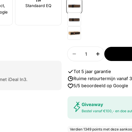
ct,
Standaard EQ
ogle
Aantal
Verlaag aantal voor R4
Verhoog aant
Tot 5 jaar garantie
Ruime
retourtermijn
vanaf 
met iDeal In3.
5/5
beoordeeld op Google
Giveaway
Bestel vanaf €100,- en doe 