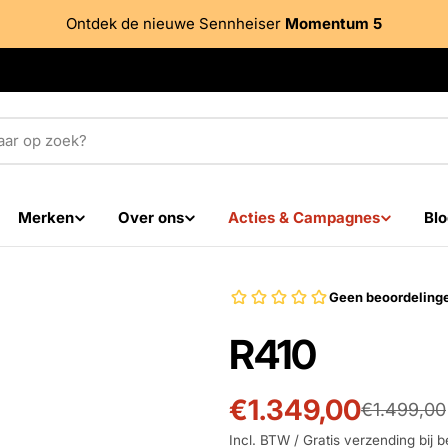
Ontdek de nieuwe Sennheiser
Momentum 5
Merken
Over ons
Acties & Campagnes
Blo
R410
€1.349,00
Prijs
Adviesprijs
€1.499,00
Incl. BTW / Gratis verzending bij b