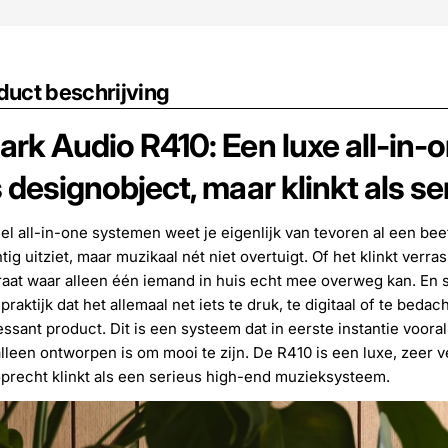
duct beschrijving
ark Audio R410: Een luxe all-in-
s designobject, maar klinkt als s
eel all-in-one systemen weet je eigenlijk van tevoren al een bee
tig uitziet, maar muzikaal nét niet overtuigt. Of het klinkt ver
aat waar alleen één iemand in huis echt mee overweg kan. En so
 praktijk dat het allemaal net iets te druk, te digitaal of te be
essant product. Dit is een systeem dat in eerste instantie vooral o
alleen ontworpen is om mooi te zijn. De R410 is een luxe, zeer v
precht klinkt als een serieus high-end muzieksysteem.