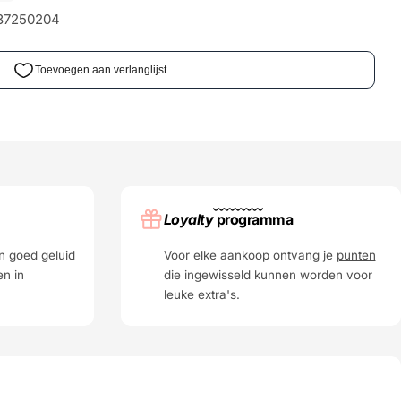
37250204
Loyalty
programma
n goed geluid
Voor elke aankoop ontvang je
punten
en in
die ingewisseld kunnen worden voor
leuke extra's.