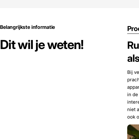
Belangrijkste informatie
Pro
Dit wil je weten!
Ru
al
Bij v
prach
appar
in de
inter
niet 
ook o