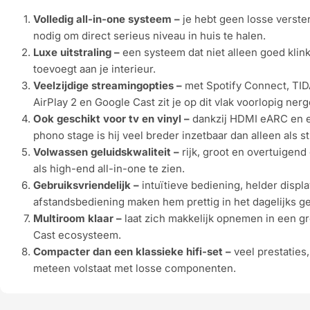
Volledig all-in-one systeem –
je hebt geen losse verste
nodig om direct serieus niveau in huis te halen.
Luxe uitstraling –
een systeem dat niet alleen goed klink
toevoegt aan je interieur.
Veelzijdige streamingopties –
met Spotify Connect, TI
AirPlay 2 en Google Cast zit je op dit vlak voorlopig ne
Ook geschikt voor tv en vinyl –
dankzij HDMI eARC en
phono stage is hij veel breder inzetbaar dan alleen als s
Volwassen geluidskwaliteit –
rijk, groot en overtuigen
als high-end all-in-one te zien.
Gebruiksvriendelijk –
intuïtieve bediening, helder displ
afstandsbediening maken hem prettig in het dagelijks ge
Multiroom klaar –
laat zich makkelijk opnemen in een gr
Cast ecosysteem.
Compacter dan een klassieke hifi-set –
veel prestaties
meteen volstaat met losse componenten.