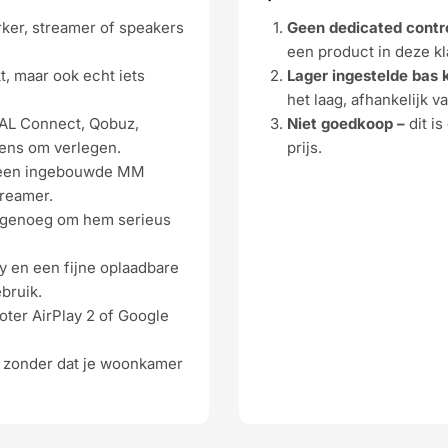
rker, streamer of speakers
Geen dedicated contro
een product in deze kl
t, maar ook echt iets
Lager ingestelde bas k
het laag, afhankelijk 
DAL Connect, Qobuz,
Niet goedkoop –
dit is
rgens om verlegen.
prijs.
 een ingebouwde MM
treamer.
d genoeg om hem serieus
ay en een fijne oplaadbare
bruik.
oter AirPlay 2 of Google
, zonder dat je woonkamer