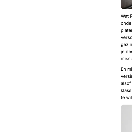
Wat R
onder
plate
versc
gezin
je ne
miss
En mi
versi
alsof
klass
te wi