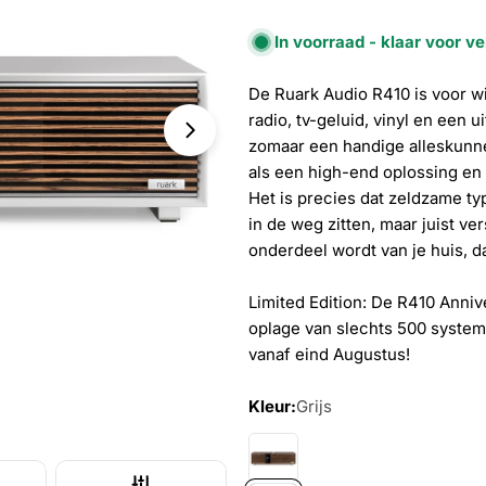
In voorraad - klaar voor v
De Ruark Audio R410 is voor wi
radio, tv-geluid, vinyl en een ui
Open media 9 in modal
zomaar een handige alleskunne
als een high-end oplossing en e
Het is precies dat zeldzame ty
in de weg zitten, maar juist ve
onderdeel wordt van je huis, da
Limited Edition: De R410 Anni
oplage van slechts 500 system
vanaf eind Augustus!
Kleur:
Grijs