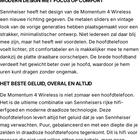
MODERN DESIGN MET FOCUS OP COMFORT
Sennheiser heeft het design van de Momentum 4 Wireless
een nieuwe richting gegeven. De metalen sliders en vintage
look van de vorige generaties hebben plaatsgemaakt voor een
strakker, minimalistischer ontwerp. Niet iedereen zal daar blij
mee zijn, maar het heeft wel voordelen. De hoofdtelefoon
voelt lichter, zit comfortabeler en is makkelijker mee te nemen
dankzij de platte draaibare oorschelpen. De brede hoofdband
verdeelt het gewicht beter over je hoofd, waardoor je hem
uren kunt dragen zonder ongemak.
HET BESTE GELUID, OVERAL EN ALTIJD
De Momentum 4 Wireless is niet zomaar een hoofdtelefoon.
Het is de ultieme combinatie van Sennheisers rijke hifi-
erfgoed en moderne draadloze technologie. Deze
hoofdtelefoon levert altijd het geluid dat je van Sennheiser
mag verwachten. Puur, gebalanceerd en met een diepte die je
zelden in draadloze hoofdtelefoons tegenkomt. Dit is hifi voor
mensen die niet vast willen zitten aan kabels, maar geen