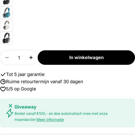
Aantal
In winkelwagen
Verlaag aantal voor Momentum 4 Wireless
Verhoog aantal voor Momentum 4 Wire
Tot 5 jaar garantie
Ruime retourtermijn vanaf 30 dagen
5/5 op Google
Giveaway
Bestel vanaf €100,- en doe automatisch mee met onze
maandactie!
Meer informatie