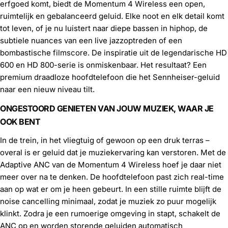
erfgoed komt, biedt de Momentum 4 Wireless een open,
ruimtelijk en gebalanceerd geluid. Elke noot en elk detail komt
tot leven, of je nu luistert naar diepe bassen in hiphop, de
subtiele nuances van een live jazzoptreden of een
bombastische filmscore. De inspiratie uit de legendarische HD
600 en HD 800-serie is onmiskenbaar. Het resultaat? Een
premium draadloze hoofdtelefoon die het Sennheiser-geluid
naar een nieuw niveau tilt.
ONGESTOORD GENIETEN VAN JOUW MUZIEK, WAAR JE
OOK BENT
In de trein, in het vliegtuig of gewoon op een druk terras –
overal is er geluid dat je muziekervaring kan verstoren. Met de
Adaptive ANC van de Momentum 4 Wireless hoef je daar niet
meer over na te denken. De hoofdtelefoon past zich real-time
aan op wat er om je heen gebeurt. In een stille ruimte blijft de
noise cancelling minimaal, zodat je muziek zo puur mogelijk
klinkt. Zodra je een rumoerige omgeving in stapt, schakelt de
ANC op en worden storende geluiden automatisch