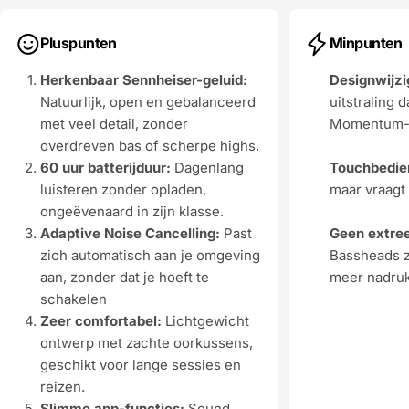
Pluspunten
Minpunten
Herkenbaar Sennheiser-geluid:
Designwijzi
Natuurlijk, open en gebalanceerd
uitstraling 
met veel detail, zonder
Momentum-g
overdreven bas of scherpe highs.
60 uur batterijduur:
Dagenlang
Touchbedie
luisteren zonder opladen,
maar vraagt
ongeëvenaard in zijn klasse.
Adaptive Noise Cancelling:
Past
Geen extree
zich automatisch aan je omgeving
Bassheads z
aan, zonder dat je hoeft te
meer nadruk 
schakelen
Zeer comfortabel:
Lichtgewicht
ontwerp met zachte oorkussens,
geschikt voor lange sessies en
reizen.
Slimme app-functies:
Sound