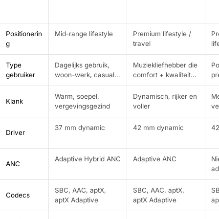
Positionerin
Mid-range lifestyle
Premium lifestyle /
Pr
g
travel
li
Type
Dagelijks gebruik,
Muziekliefhebber die
Po
gebruiker
woon-werk, casual
comfort + kwaliteit
pr
luisteren
wil
Warm, soepel,
Dynamisch, rijker en
Me
Klank
vergevingsgezind
voller
ve
37 mm dynamic
42 mm dynamic
42
Driver
Adaptive Hybrid ANC
Adaptive ANC
Ni
ANC
ad
SBC, AAC, aptX,
SBC, AAC, aptX,
SB
Codecs
aptX Adaptive
aptX Adaptive
ap
Ad