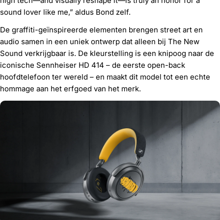
high tech—and visually reshape it—is truly an honor for a
sound lover like me,” aldus Bond zelf.
De graffiti-geïnspireerde elementen brengen street art en
audio samen in een uniek ontwerp dat alleen bij The New
Sound verkrijgbaar is. De kleurstelling is een knipoog naar de
iconische Sennheiser HD 414 – de eerste open-back
hoofdtelefoon ter wereld – en maakt dit model tot een echte
hommage aan het erfgoed van het merk.