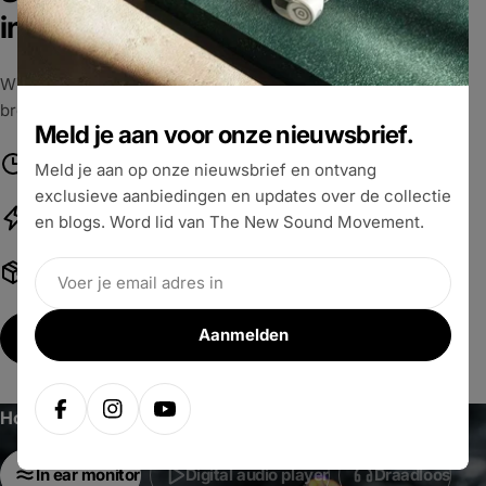
interactie
Wissel punten in voor coupons en op basis van jouw tier
bronze, silver of gold krijg je ruimere voorwaarden.
Meld je aan voor onze nieuwsbrief.
Ruimere bestel voorwaarden
Meld je aan op onze nieuwsbrief en ontvang
exclusieve aanbiedingen en updates over de collectie
Jouw punten zijn geld waard
en blogs. Word lid van The New Sound Movement.
Email
Leuke extra's
Aanmelden
Bekijk de voordelen
Hoofdtelefoons
Facebook
Instagram
Youtube
In ear monitor
Digital audio player
Draadloos