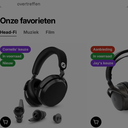
overtreffen
Draadloos of bedraad
Onze favorieten
Head-Fi
Muziek
Film
Cornelis' keuze
Aanbieding
In voorraad
In voorraad
Nieuw
Jay's keuze
Kies uitvoering
Kies uitvoering