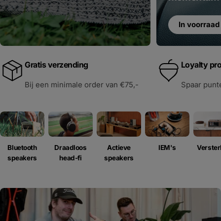
In voorraad
Gratis verzending
Loyalty p
Bij een minimale order van €75,-
Spaar punte
Draadloos
Bluetooth
Actieve
IEM's
Verster
head-fi
speakers
speakers
M
W
O
O
N
N
O
N
U
Z
E
K
V
R
E
D
E
R
E
E
T
H
E
E
S
U
D
-
-
I
I