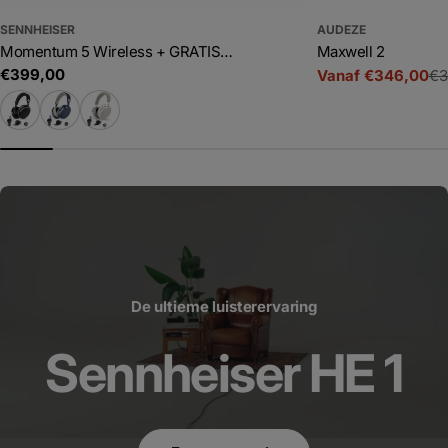
SENNHEISER
AUDEZE
Momentum 5 Wireless + GRATIS
Maxwell 2
Adviesprijs
€399,00
SoundProtex
Vanaf €346,00
€3
Prijs
Adviesprijs
De ultieme luisterervaring
Sennheiser HE 1