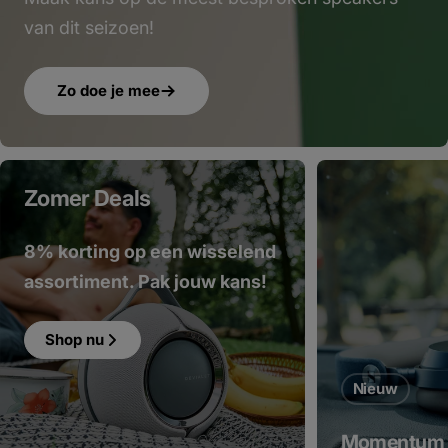
van dit seizoen!
Zo doe je mee
Zomer Deals
8% korting op een wisselend
assortiment. Pak jouw kans!
Shop nu
Nieuw
Momentum 