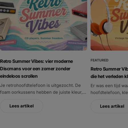
FEATURED
Retro Summer Vibes: vier moderne
Discmans voor een zomer zonder
Retro Summer Vibe
eindeloos scrollen
die het verleden k
Je retrohoofdtelefoon is uitgezocht. De foam oorkussens hebben de juiste kleur, de kabel past bij de speler en je outfit is klaar. Maar dan ontbreekt natuurlijk nog één belangrijk onderdeel: de muziek. In de zomer, wanneer werk en dagelijkse sleur even wat verder naar de achtergrond verdwijnen, is het heerlijk om niet voortdurend aan je telefoon vast te zitten. Geen melding midden in je favoriete nummer, geen algoritme dat na twintig seconden alweer iets anders wil voorschotelen en geen gedachteloos rondscrollen terwijl je eigenlijk muziek wilde luisteren. Gewoon een cd uitzoeken, het doosje openen, de disc in de speler leggen en op play drukken. En ja, je hoort het goed: de Discman is terug. Daar weten wij inmiddels behoorlijk veel van. Niet omdat hier op kantoor een verborgen wand met tienduizend cd’s staat, maar omdat we een belangrijk deel van ons bestaansrecht bijna aan één draagbare cd-speler te danken hebben. Sinds de introductie van de FiiO DM13 BT is er een echte cd-boom ontstaan. Oude collecties kwamen van zolder, artiesten brachten weer bijzondere cd-edities uit en andere audiomerken begonnen ineens ook na te denken over moderne draagbare cd-spelers. In deze blog behandelen we vier modellen die ieder op hun eigen manier bij jouw Retro Summer Vibes passen. Van draadloos en toegankelijk tot uitgebreider, verfijnder en volledig gericht op de liefhebber. 1. FiiO DM13 BT – de OG die de Discman-hype opnieuw begon De FiiO DM13 BT mogen we inmiddels gerust de OG van de moderne Discman-revival noemen. Toen hij net verscheen, was hij bijna schaarser dan een Rolex bij de dealer. Iedere nieuwe levering leek alweer verkocht voordat de dozen goed en wel waren uitgepakt. Inmiddels is de beschikbaarheid gelukkig wat stabieler, maar de DM13 BT blijft een absolute bestseller. En dat is eigenlijk heel logisch. Hij is betaalbaar genoeg voor iemand die voor het eerst weer een cd-speler koopt, maar technisch serieus genoeg om ook een doorgewinterde muziekliefhebber te verrassen. De aluminium behuizing voelt degelijk aan, de verschillende kleuren geven hem persoonlijkheid en dankzij Bluetooth hoef je niet automatisch terug naar een dun hoofdtelefoonkabeltje dat bij iedere beweging aan je jas blijft hangen. De DM13 BT brengt het ritueel van vroeger terug, maar past zich wel aan het leven van nu aan. Cd erin, Bluetooth aan en luisteren maar Voor veel mensen is Bluetooth misschien wel de belangrijkste functie van de DM13 BT. Je kunt hem draadloos koppelen aan een hoofdtelefoon, actieve speaker of audiosysteem met Bluetooth-ontvangst. Zelfs in de auto wordt hij gebruikt om een oude cd-collectie opnieuw tot leven te brengen. Leg de speler op de passagiersstoel of in het middenconsole, verbind hem met het audiosysteem en je hebt ineens weer toegang tot albums die nergens op je favoriete streamingdienst staan. Dat maakt de DM13 BT ideaal voor iedereen die op zolder een doos cd’s heeft teruggevonden en niet direct een volledige klassieke hifi-installatie wil bouwen. Je hoeft niet eerst een versterker, DAC en nieuwe luidsprekers aan te schaffen. Je legt een cd in de speler, koppelt hem met een apparaat dat je al hebt en kunt beginnen. Via Bluetooth ondersteunt de DM13 BT onder meer aptX HD en aptX Low Latency. Met een geschikte hoofdtelefoon of speaker krijg je daardoor een betere draadloze overdracht en blijft de vertraging beperkt. De exacte codec wordt natuurlijk bepaald door wat beide apparaten ondersteunen, maar de DM13 BT biedt in ieder geval meer mogelijkheden dan een eenvoudige Bluetooth-zender. De perfecte combinatie met de FiiO EH11 Binnen onze Retro Summer Vibes-collectie is de combinatie met de FiiO EH11 misschien wel de leukste. De DM13 BT zorgt voor de fysieke cd en het bekende Discman-gevoel. De EH11 voegt daar een lichte, kleurrijke en volledig draadloze retrohoofdtelefoon aan toe. Eenmaal gekoppeld pak je de verbinding daarna gemakkelijk weer op en heb je een complete zomerset die nostalgisch oogt, maar verrassend modern werkt. Leg de DM13 BT op de campingtafel, naast je ligbed, op het balkon of in de hotelkamer. Zet de EH11 op en luister een volledig album zonder je telefoon erbij te pakken. Dat laatste klinkt misschien als een klein verschil, maar het verandert de manier waarop je luistert. Op je telefoon is de volgende app altijd één veeg verwijderd. Met een cd kies je vooraf wat je wilt horen. Daarna draait het album gewoon verder. Niet ieder nummer hoeft direct je nieuwe favoriet te zijn en je hoeft niet na twintig seconden te beslissen of je wilt doorspoelen. Je geeft muziek weer wat tijd. Veel serieuzer dan alleen een retroaccessoire De DM13 BT ziet er leuk uit, maar is zeker geen plastic gimmick die alleen voor een Instagram-foto is ontworpen. Binnenin werken twee Cirrus Logic CS43198 DAC-chips samen met aparte SGM8262 hoofdtelefoonversterkers. Daardoor kan de speler ook bedraad verrassend serieus presteren. Op de voorkant vind je zowel een normale 3,5mm-uitgang als een gebalanceerde 4,4mm-aansluiting. Je kunt hem dus net zo gemakkelijk combineren met een betaalbare bedrade retrohoofdtelefoon als met een betere moderne hoofdtelefoon of set in-ear monitors. Voor aansluiting op een bestaande hifi-installatie zijn er bovendien digitale uitgangen beschikbaar. Zo kun je de DM13 BT als cd-transport gebruiken en het digitale signaal naar een externe DAC, versterker of actieve luidspreker sturen. Daarmee beweegt hij moeiteloos tussen verschillende rollen. Onderweg is het een draagbare cd-speler. Thuis kan hij op het bureau staan. In een hifi-opstelling functioneert hij als compacte bron. En via Bluetooth verandert hij in een draadloze cd-zender voor hoofdtelefoons, speakers of de auto. Desktopmodus voor lange zomeravonden De ingebouwde accu biedt tot ongeveer tien uur speeltijd, afhankelijk van het volume, de gebruikte uitgang en of Bluetooth actief is. Voor thuisgebruik heeft FiiO een desktopmodus toegevoegd. Hierbij wordt de speler rechtstreeks via USB gevoed en wordt de interne accu ontzien. Dat is handig wanneer de DM13 BT een vaste plaats krijgt naast je versterker, actieve luidsprekers of op het bureau. Je hoeft hem dan niet steeds op te laden en voorkomt dat de accu voortdurend wordt belast terwijl je de speler als stationaire cd-bron gebruikt. Die combinatie van draagbaar en desktopgebruik is een belangrijk onderdeel van zijn succes. De DM13 BT is niet uitsluitend bedoeld om tijdens het lopen in je jaszak te stoppen. Hij kan net zo goed de moderne cd-speler zijn die in de woonkamer blijft staan en af en toe meegaat naar buiten, op vakantie of naar kantoor. Je cd-collectie digitaliseren Een andere leuke functie is de mogelijkheid om cd’s naar WAV-bestanden te rippen. Daarmee kun je een fysiek album omzetten naar digitale bestanden en op een later moment overzetten naar een DAP, computer of andere muziekspeler. Het is geen uitgebreide bibliotheeksoftware die automatisch alle albumhoezen en metadata voor je organiseert, maar wel een praktische manier om muziek van een cd digitaal te bewaren. Heb je een collectie met albums die moeilijk op streamingdiensten te vinden zijn, dan is dit bijzonder handig. Je behoudt de fysieke cd, maar maakt de muziek ook beschikbaar voor momenten waarop je liever een compacte digitale speler meeneemt. Zo vormt de DM13 BT niet alleen een brug tussen oud en nieuw tijdens het luisteren, maar ook bij het bewaren van je collectie. Even wennen aan de multifunctionele bediening De DM13 BT kan veel, maar dat betekent ook dat niet iedere functie direct vanzelf spreekt. Voor afspelen, Bluetooth koppelen, het wisselen van modi en verschillende instellingen gebruikt FiiO een combinatie van fysieke knoppen en een multifunctionele bediening. Wanneer je hem voor het eerst gebruikt, is het soms even uitzoeken hoe alles werkt. Daarom hebben we een aparte Nederlandse handleiding voor de FiiO DM13 BT gemaakt. Daarin leggen we stap voor stap uit hoe je Bluetooth instelt, welke uitgangen je gebruikt, hoe de desktopmodus werkt en wat de verschillende knoppen precies doen. Na de eerste installatie is het gebruik eenvoudig. Cd erin, verbinding kiezen en luisteren. Wanneer kies je beter voor de DM15 R2R? De DM13 BT is vooral een uitstekende keuze voor reguliere audio-cd’s en dagelijks gebruik. Bestaat jouw collectie voor een groot deel uit zelfgebrande discs, data-cd’s of minder gangbaar opgebouwde uitgaven, dan is het verstandig vooraf goed naar de compatibiliteit te kijken. Ook bijzondere klassieke uitgaven en verzamelboxen kunnen soms anders zijn opgebouwd dan een normale audio-cd. In dat geval is de grotere FiiO DM15 R2R waarschijnlijk de interessantere keuze. Die is uitgebreider, biedt een bredere ondersteuning en zet technisch nog een duidelijke stap omhoog. Daar komen we in een volgend hoofdstuk uitgebreider op terug. Voor de meeste mensen blijft de DM13 BT echter precies de juiste balans. Hij is compact, degelijk, kleurrijk en betaalbaar. Je kunt draadloos of bedraad luisteren, hem thuis en onderweg gebruiken en zelfs je cd’s digitaliseren. Dat maakt hem niet alleen de speler waarmee de moderne Discman-hype voor ons echt begon, maar nog steeds een van de meest logische instappunten. De DM13 BT haalt je oude cd’s van zolder en geeft ze een nieuwe zomer. Onze favoriete combinatie: FiiO DM13 BT met de draadloze FiiO EH11. Retro aan de buitenkant, modern in gebruik en samen klaar voor een zomer waarin je telefoon best wat vaker in je tas mag blijven. 2. MOONDROP DiscDream 2 – retro space vibes voor de bedrade cd-liefhebber Wanneer je naar de FiiO DM13 BT kijkt, is de kans groot dat je automatisch ook met een schuin oog naar de MOONDROP DiscDream 2 kijkt. Beide spelers brengen de draagbare cd-speler terug, maar doen dat met een totaal ander karakter. De DM13 BT voelt fris, compact en modern. De DiscDream 2 kiest juist voor een uitgesproken retro-futuristische uitstraling. Het space-themed design lijkt op iets dat eind jaren negentig is ontworpen voor een toekomst waarin we allemaal met een Discma
Er was een tijd waarin je aan iemands hoofdtelefoon, kleding of tas bijna direct kon zien naar welke muziek diegene luisterde. Tegenwoordig lopen we massaal rond met dezelfde witte steeltjes in onze oren. Praktisch? Zeker. Maar persoonlijk is het niet altijd. Waar technologie ons dagelijks leven steeds sneller maakt, ontstaat bijna vanzelf een tegenbeweging. We grijpen terug naar cassettebandjes, cd’s, losse muziekspelers en producten die niet alleen functioneel zijn, maar ook iets over ons vertellen. Niet omdat vroeger alles beter was, maar omdat muziek luisteren toen vaak bewuster voelde. Je koos een album, drukte op play en nam er daadwerkelijk de tijd voor. Laat muziek nu net het perfecte middel zijn om even aan het scherm te ontsnappen. Met een losse DAP, Discman of moderne cassettespeler blijft je telefoon gewoon in je zak en draait het weer om dat ene album. De hoofdtelefoons in deze blog brengen precies dat gevoel terug, maar gelukkig zonder de dunne klank en krakende kabels die vroeger vaak bij draagbare audio hoorden. Van volledig draadloos tot ouderwets bedraad en alles daartussenin: met deze vier retro-inspired hoofdtelefoons geef jij je eigen draai aan de zomer. 1. FiiO EH11 – draadloos gemak en krankzinnig goed geluid voor de prijs De FiiO EH11 kwam eigenlijk direct als een bom binnen. Goh, verrassend: alweer een product van FiiO dat veel beter blijkt te zijn dan je op basis van de prijs zou verwachten. Op het eerste gezicht koop je de EH11 vooral vanwege zijn uiterlijk. De transparante hoofdband, houten accenten en opvallende foam oorkussens brengen je direct terug naar de jaren tachtig. Het is een hoofdtelefoon die gezien mag worden en die allesbehalve probeert op te gaan in de massa. Toch zit de echte verrassing in het geluid. De EH11 klinkt warm, vol en opvallend ruimtelijk voor zo’n compacte Bluetooth-hoofdtelefoon. Het laag heeft meer gewicht dan je verwacht, vocalen klinken prettig natuurlijk en door de luchtige constructie voelt de presentatie niet benauwd aan. Is het een high-end referentiehoofdtelefoon? Natuurlijk niet. Maar voor dit bedrag klinkt hij werkelijk krankzinnig goed. Daar komt bij dat hij extreem licht is en volledig draadloos werkt. Geen kabel langs je jas en geen losse dongle die onder uit je telefoon steekt. Je koppelt hem via Bluetooth en kunt direct luisteren. Precies het gemak dat we van moderne audio gewend zijn, maar dan in een vorm die duidelijk uit een ander tijdperk komt. Combineer de EH11 met een FiiO DM13 BT of de DM15 R2R en je hebt een moderne Discman-opstelling waarbij je wel een fysieke cd afspeelt, maar niet aan de speler vastzit. Je legt de speler op je bureau, stopt hem in je tas of zet hem naast je op het terras en luistert volledig draadloos verder. De EH11 is daarmee de ideale keuze voor iedereen die retro looks wil, maar niet wil inleveren op modern gebruiksgemak. Je koopt hem misschien omdat hij er leuk uitziet, maar uiteindelijk blijf je hem gebruiken omdat hij simpelweg ontzettend goed klinkt. Bekijk de EH11 hier 2. FiiO SNOWSKY Wind (Pro) – de complete retroset voor minder dan honderd euro Waar de EH11 volledig inzet op draadloos gemak, brengt de SNOWSKY Wind (Pro) juist het klassieke luisterritueel terug. Dit is een echte bedrade on-ear hoofdtelefoon: kabel aansluiten, muziek kiezen en luisteren. En eerlijk is eerlijk: juist die kabel hoort een beetje bij het gevoel. Het dunne silhouet, de metalen hoofdband en de zachte foam oorkussens doen denken aan de hoofdtelefoons die vroeger standaard naast een Walkman, Discman of iPod lagen. Alleen hoef je bij de Wind (Pro) jniet te doen alsof het dunne en scherpe geluid van vroeger onderdeel van de charme was. De Wind (Pro) jklinkt levendig, open en verrassend volwassen. De muziek krijgt voldoende ruimte, vocalen blijven helder en het laag heeft genoeg energie om pop, rock en elektronische muziek lekker mee te laten komen. Hij probeert niet de zwaarste bas of de meest analytische presentatie te leveren. Hij probeert muziek vooral leuk te maken, en daar slaagt hij uitstekend in. Dat alles komt in een extreem lichte en stijlvolle hoofdtelefoon die je gemakkelijk uren achter elkaar draagt. Geen batterij, geen Bluetooth-menu en geen firmware-update. Hij staat altijd klaar zodra jij de 3,5mm-stekker aansluit. De leukste combinatie maak je wat ons betreft met een SNOWSKY Echo Mini of Echo Nano. Je krijgt dan een compacte muziekspeler met fysieke bediening en een lichte bedrade hoofdtelefoon die samen direct doen denken aan de iPod-periode. Alleen klinkt de hoofdtelefoonuitgang nu een stuk beter en kun je jouw eigen muziekcollectie meenemen zonder onderweg door meldingen, e-mails en social media te worden afgeleid. Het mooiste is misschien nog wel dat je deze complete retroset voor minder dan honderd euro kunt samenstellen. Een losse muziekspeler in je hand, een kabel naar je hoofdtelefoon en even helemaal niets anders dan muziek. Soms hoeft het niet ingewikkelder
Lees artikel
Lees artikel