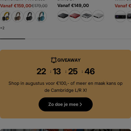
Adviesprijs
Vanaf €149,00
Vanaf €159,00
€179,00
Vanaf 
Prijs
Adviesprijs
Prijs
Adviesp
+2
GIVEAWAY
22
13
25
44
Shop in augustus voor €100,- of meer en maak kans op
de Cambridge L/R X!
Zo doe je mee