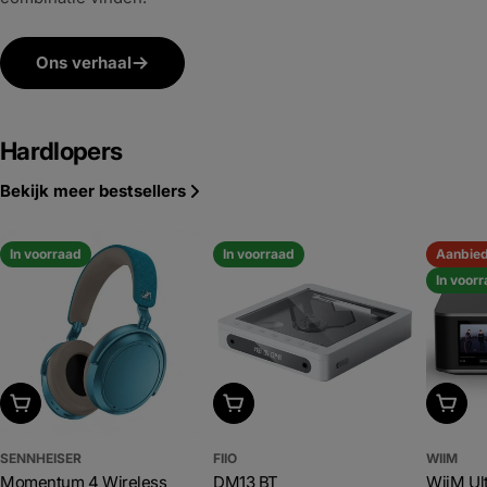
Ons verhaal
Hardlopers
Bekijk meer bestsellers
In voorraad
In voorraad
Aanbie
In voor
Kies uitvoering
Kies uitvoering
Kies u
SENNHEISER
FIIO
WIIM
Momentum 4 Wireless
DM13 BT
WiiM Ul