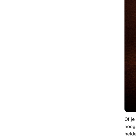
Of je
hoogs
helde