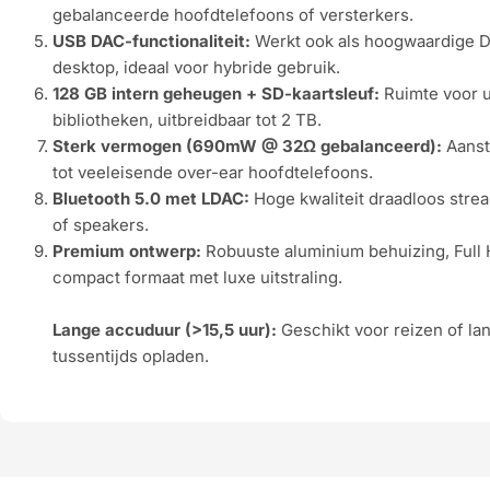
gebalanceerde hoofdtelefoons of versterkers.
USB DAC-functionaliteit:
Werkt ook als hoogwaardige D
desktop, ideaal voor hybride gebruik.
128 GB intern geheugen + SD-kaartsleuf:
Ruimte voor u
bibliotheken, uitbreidbaar tot 2 TB.
Sterk vermogen (690mW @ 32Ω gebalanceerd):
Aanst
tot veeleisende over-ear hoofdtelefoons.
Bluetooth 5.0 met LDAC:
Hoge kwaliteit draadloos stre
of speakers.
Premium ontwerp:
Robuuste aluminium behuizing, Full
compact formaat met luxe uitstraling.
Lange accuduur (>15,5 uur):
Geschikt voor reizen of la
tussentijds opladen.