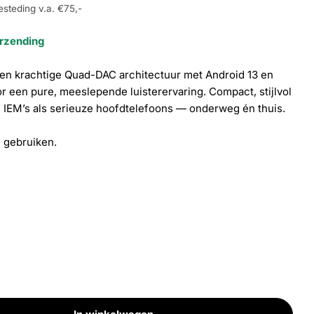
esteding v.a. €75,-
erzending
en krachtige Quad-DAC architectuur met Android 13 en
 een pure, meeslepende luisterervaring. Compact, stijlvol
Open media 3 i
 IEM’s als serieuze hoofdtelefoons — onderweg én thuis.
e gebruiken.