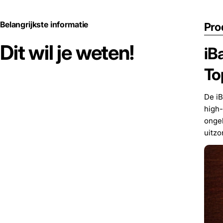
Belangrijkste informatie
Pro
Dit wil je weten!
iB
To
De iB
high-
ongek
uitzo