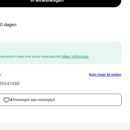
In winkelwagen
X180
al voor DX180
30 dagen
automatisch mee met onze maandactie!
Meer informatie
85541469