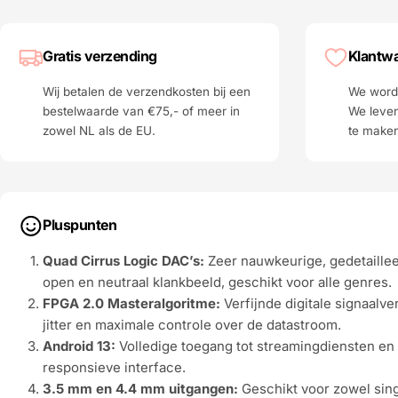
Gratis verzending
Klantwa
Wij betalen de verzendkosten bij een
We worde
bestelwaarde van €75,- of meer in
We leven
zowel NL als de EU.
te make
Pluspunten
Quad Cirrus Logic DAC’s:
Zeer nauwkeurige, gedetaille
open en neutraal klankbeeld, geschikt voor alle genres.
FPGA 2.0 Masteralgoritme:
Verfijnde digitale signaalv
jitter en maximale controle over de datastroom.
Android 13:
Volledige toegang tot streamingdiensten en
responsieve interface.
3.5 mm en 4.4 mm uitgangen:
Geschikt voor zowel sin