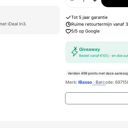
Verlaag aantal voor D
Verhoog aant
Tot 5 jaar garantie
met iDeal In3.
Ruime retourtermijn vanaf 
5/5 op Google
Giveaway
Bestel vanaf €100,- en doe 
Merk:
IBasso
Barcode:
69715