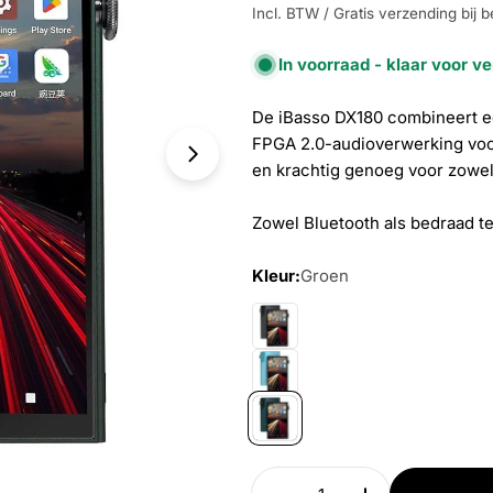
Incl. BTW / Gratis verzending bij b
In voorraad - klaar voor v
De iBasso DX180 combineert e
FPGA 2.0-audioverwerking voor
Open media 2 in modal
en krachtig genoeg voor zowel
Zowel Bluetooth als bedraad t
Kleur:
Groen
Aantal