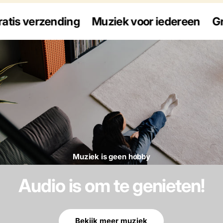
s verzending
Muziek voor iedereen
Gratis
Muziek is geen hobby
Audio is om te genieten!
Bekijk meer muziek