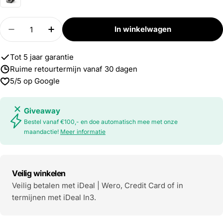
Aantal
In winkelwagen
Verlaag aantal voor Concept 30 / Paar
Verhoog aantal voor Concept 30 / Paar
Tot 5 jaar garantie
Ruime retourtermijn vanaf 30 dagen
5/5 op Google
Giveaway
Bestel vanaf €100,- en doe automatisch mee met onze
maandactie!
Meer informatie
Veilig winkelen
Veilig betalen met iDeal | Wero, Credit Card of in
termijnen met iDeal In3.