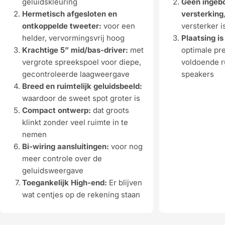
geluidskleuring
Geen ingeb
Hermetisch afgesloten en
versterking
ontkoppelde tweeter:
voor een
versterker i
helder, vervormingsvrij hoog
Plaatsing is
Krachtige 5” mid/bas-driver:
met
optimale pre
vergrote spreekspoel voor diepe,
voldoende r
gecontroleerde laagweergave
speakers
Breed en ruimtelijk geluidsbeeld:
waardoor de sweet spot groter is
Compact ontwerp:
dat groots
klinkt zonder veel ruimte in te
nemen
Bi-wiring aansluitingen:
voor nog
meer controle over de
geluidsweergave
Toegankelijk High-end:
Er blijven
wat centjes op de rekening staan