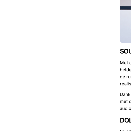
SOU
Met d
helde
de ru
reali
Dankz
met d
audio
DOL