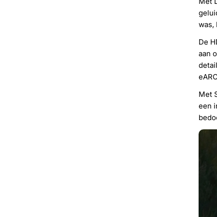
Met D
gelui
was, 
De HD
aan o
detai
eARC-
Met S
een i
bedo