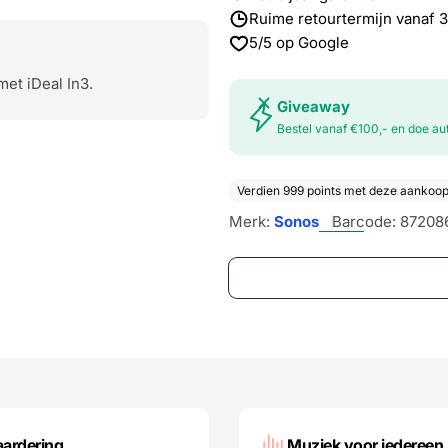
Ruime retourtermijn vanaf 
5/5 op Google
met iDeal In3.
Giveaway
Bestel vanaf €100,- en doe 
Merk:
Sonos
Barcode:
87208
ardering
Muziek voor iedereen