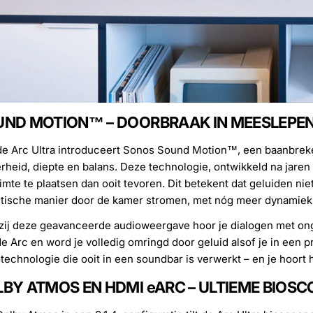
ND MOTION™ – DOORBRAAK IN MEESLEPEN
e Arc Ultra introduceert Sonos Sound Motion™, een baanbrek
rheid, diepte en balans. Deze technologie, ontwikkeld na jaren
imte te plaatsen dan ooit tevoren. Dit betekent dat geluiden ni
stische manier door de kamer stromen, met nóg meer dynamiek e
ij deze geavanceerde audioweergave hoor je dialogen met ong
e Arc en word je volledig omringd door geluid alsof je in een p
technologie die ooit in een soundbar is verwerkt – en je hoort 
BY ATMOS EN HDMI eARC – ULTIEME BIOS