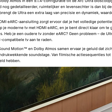
olby Atmos in een 9.1.4-configuratie tilt de Arc Ultra bioscoop
d nog gedetailleerder, ruimtelijker en levensechter is dan bij 
brengt de Ultra een extra laag van precisie en dynamiek, waardoo
MI eARC-aansluiting zorgt ervoor dat je het volledige potentie
p je moderne tv met HDMI eARC, en je bent direct klaar om te g
ls. Heb je een oudere tv zonder eARC? Geen probleem – de Ultr
compatibele tv aan te raden.
ound Motion™ en Dolby Atmos samen ervaar je geluid dat zich
ndrukwekkende soundstage. Van filmische actiesequenties tot in
eld hebben.