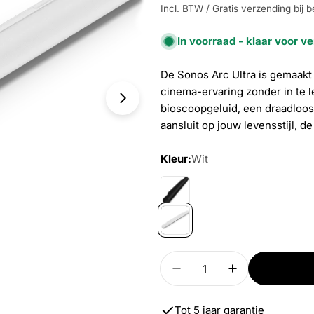
Incl. BTW / Gratis verzending bij b
In voorraad - klaar voor v
De Sonos Arc Ultra is gemaakt
cinema-ervaring zonder in te 
Open media 3 in modal
bioscoopgeluid, een draadloos 
aansluit op jouw levensstijl, de
Kleur:
Wit
Aantal
Verlaag aantal voor Arc
Verhoog aanta
Tot 5 jaar garantie