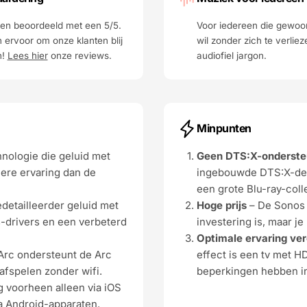
n beoordeeld met een 5/5.
Voor iedereen die gewoo
 ervoor om onze klanten blij
wil zonder zich te verliez
n!
Lees hier
onze reviews.
audiofiel jargon.
Minpunten
nologie die geluid met
Geen DTS:X-onderste
ere ervaring dan de
ingebouwde DTS:X-deco
een grote Blu-ray-colle
edetailleerder geluid met
Hoge prijs
– De Sonos A
s-drivers en een verbeterd
investering is, maar je
Optimale ervaring ve
 Arc ondersteunt de Arc
effect is een tv met 
 afspelen zonder wifi.
beperkingen hebben in
 voorheen alleen via iOS
a Android-apparaten.