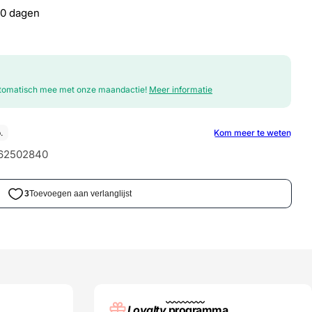
30 dagen
automatisch mee met onze maandactie!
Meer informatie
62502840
Loyalty
programma