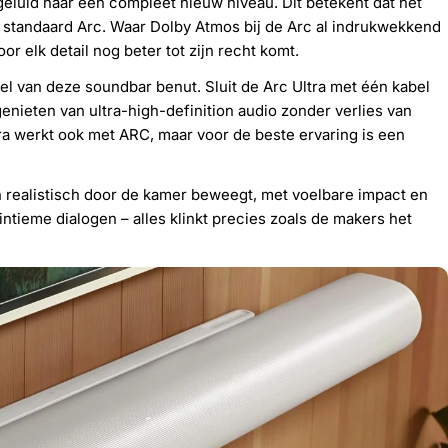
geluid naar een compleet nieuw niveau. Dit betekent dat het
de standaard Arc. Waar Dolby Atmos bij de Arc al indrukwekkend
r elk detail nog beter tot zijn recht komt.
el van deze soundbar benut. Sluit de Arc Ultra met één kabel
enieten van ultra-high-definition audio zonder verlies van
a werkt ook met ARC, maar voor de beste ervaring is een
 realistisch door de kamer beweegt, met voelbare impact en
tieme dialogen – alles klinkt precies zoals de makers het