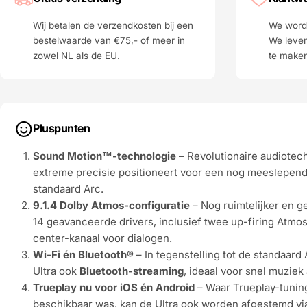
Wij betalen de verzendkosten bij een
We worde
bestelwaarde van €75,- of meer in
We leven
zowel NL als de EU.
te make
Pluspunten
Sound Motion™-technologie
– Revolutionaire audiotech
extreme precisie positioneert voor een nog meeslepend
standaard Arc.
9.1.4 Dolby Atmos-configuratie
– Nog ruimtelijker en g
14 geavanceerde drivers, inclusief twee up-firing Atmo
center-kanaal voor dialogen.
Wi-Fi én Bluetooth®
– In tegenstelling tot de standaard
Ultra ook
Bluetooth-streaming
, ideaal voor snel muziek
Trueplay nu voor iOS én Android
– Waar Trueplay-tuning
beschikbaar was, kan de Ultra ook worden afgestemd vi