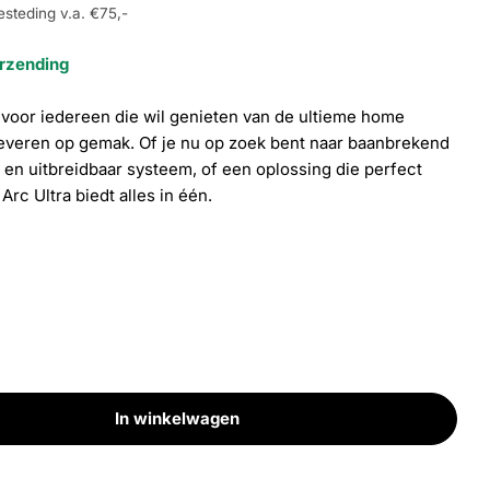
esteding v.a. €75,-
erzending
 voor iedereen die wil genieten van de ultieme home
leveren op gemak. Of je nu op zoek bent naar baanbrekend
Open media 4 i
en uitbreidbaar systeem, of een oplossing die perfect
 Arc Ultra biedt alles in één.
In winkelwagen
 Ultra
l voor Arc Ultra