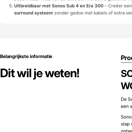
Uitbreidbaar met Sonos Sub 4 en Era 300
– Creëer ee
surround systeem
zonder gedoe met kabels of extra ver
Belangrijkste informatie
Pro
Dit wil je weten!
SO
W
De So
een s
Sonos
stap 
ontwo