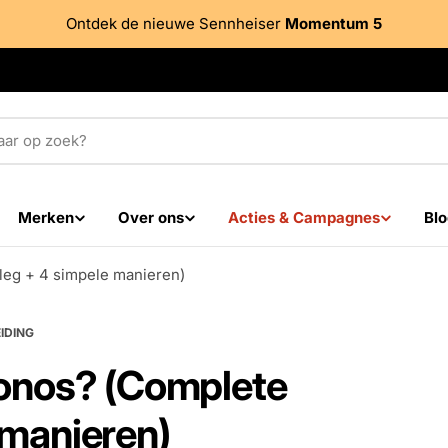
Ontdek de nieuwe Sennheiser
Momentum 5
Merken
Over ons
Acties & Campagnes
Blo
tleg + 4 simpele manieren)
IDING
 Sonos? (Complete
 manieren)