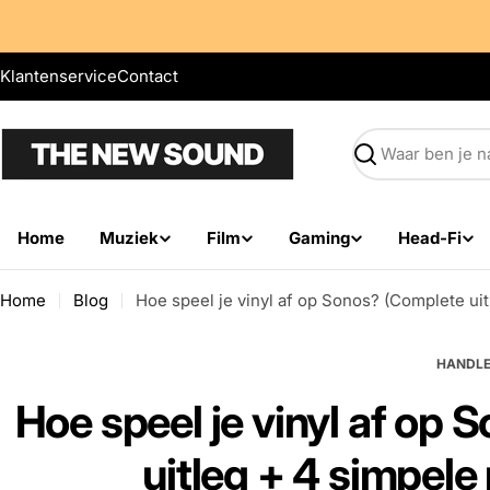
Ga
verder
naar
Klantenservice
Contact
tekst
Zoek
Home
Muziek
Film
Gaming
Head-Fi
Home
Blog
Hoe speel je vinyl af op Sonos? (Complete ui
HANDLE
Hoe speel je vinyl af op
uitleg + 4 simpele